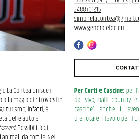
Ceresara (Mn) – Loc. Cappell
3488701215
simonelacontea@gmail.
www.generalelee.eu
CONTAT
gio La Contea unisce il
Per Corti e Cascine:
per l
 alla magia di ritrovarsi in
dal vivo, balli country 
riturismo, infatti, è
cascine” anche l ‘ev
eta delle auto e
prenotare il tavolo per il 
azzard
. Possibilità di
i animali da cortile. Nei