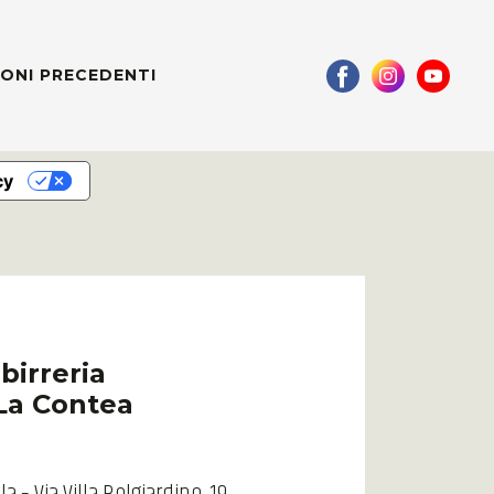
IONI PRECEDENTI
cy
birreria
La Contea