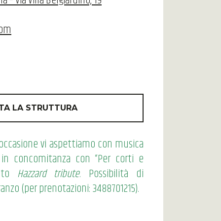
a – Via Villa Belgiardino, 19
com
TA LA STRUTTURA
’occasione vi aspettiamo con musica
e in concomitanza con “Per corti e
ento
Hazzard tribute
. Possibilità di
pranzo (per prenotazioni: 3488701215).